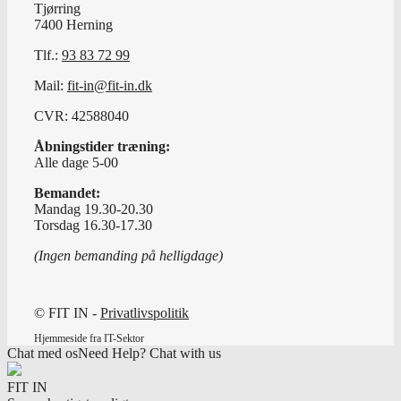
Tjørring
7400 Herning
Tlf.:
93 83 72 99
Mail:
fit-in@fit-in.dk
CVR: 42588040
Åbningstider træning:
Alle dage 5-00
Bemandet:
Mandag 19.30-20.30
Torsdag 16.30-17.30
(Ingen bemanding på helligdage)
© FIT IN -
Privatlivspolitik
Hjemmeside fra IT-Sektor
Chat med os
Need Help? Chat with us
FIT IN