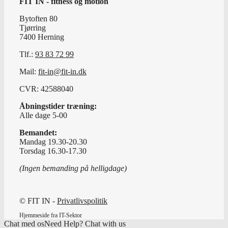
FIT IN - fitness og motion
Bytoften 80
Tjørring
7400 Herning
Tlf.:
93 83 72 99
Mail:
fit-in@fit-in.dk
CVR: 42588040
Åbningstider træning:
Alle dage 5-00
Bemandet:
Mandag 19.30-20.30
Torsdag 16.30-17.30
(Ingen bemanding på helligdage)
© FIT IN -
Privatlivspolitik
Hjemmeside fra IT-Sektor
Chat med os
Need Help? Chat with us